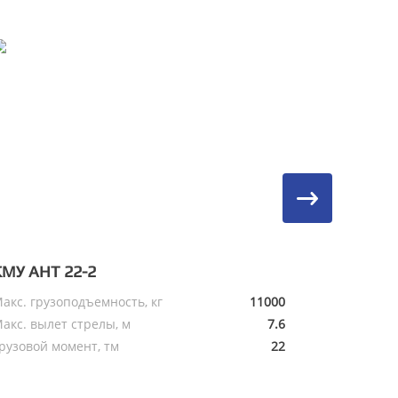
КМУ АНТ 22-2
КМУ АНТ
акс. грузоподъемность, кг
11000
Макс. груз
акс. вылет стрелы, м
7.6
Макс. выле
рузовой момент, тм
22
Грузовой м