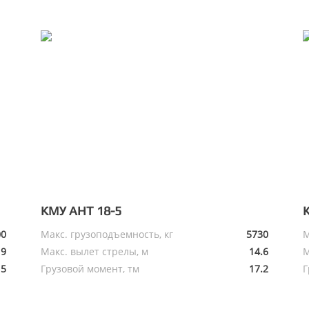
КМУ АНТ 18-5
00
Макс. грузоподъемность, кг
5730
М
19
Макс. вылет стрелы, м
14.6
М
15
Грузовой момент, тм
17.2
Г