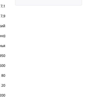
17,1
17,9
кий
но)
нья
 950
600
80
20
200