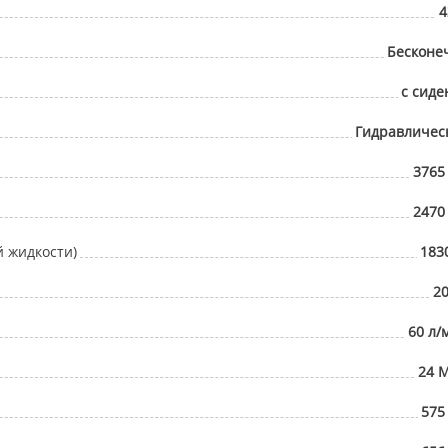
4
Бесконе
с сиде
Гидравличес
3765
2470
й жидкости)
1830
20
60 л/
24 
575