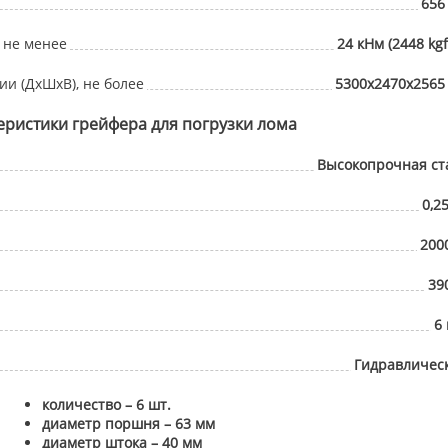
656
 не менее
24 кНм (2448 kg
и (ДхШхВ), не более
5300х2470х2565
еристики грейфера для погрузки лома
Высокопрочная ст
0,2
2000
39
6 
Гидравличес
количество – 6 шт.
диаметр поршня – 63 мм
диаметр штока – 40 мм