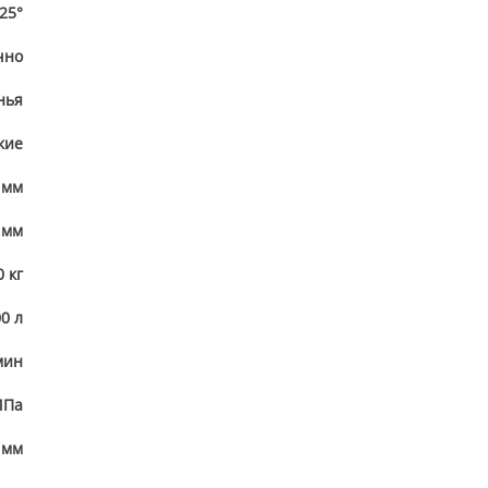
25°
чно
нья
кие
 мм
 мм
 кг
0 л
мин
МПа
 мм