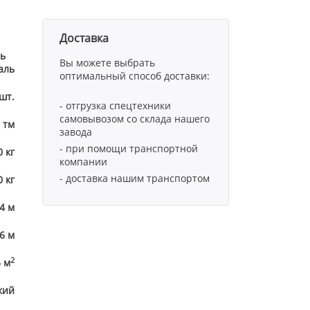
Доставка
ь
Вы можете выбрать
аль
оптимальный способ доставки:
шт.
- отгрузка спецтехники
самовывозом со склада нашего
 тм
завода
- при помощи транспортной
 кг
компании
- доставка нашим транспортом
 кг
,4 м
,6 м
2
5 м
кий