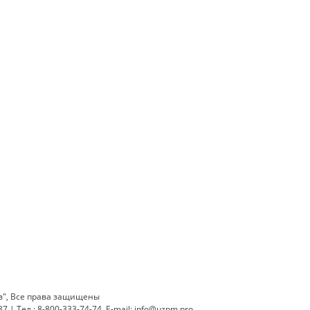
в", Все права защищены
 | Тел.: 8-800-333-74-74, E-mail: info@uzpm.pro